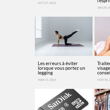
l’espri
OCT 27, 2022
JAN 28, 
Les erreurs à éviter
Traite
lorsque vous portez un
visage
legging
consei
MAR 15, 2021
NOV 30, 