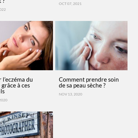
t ?
OCT 07, 2021
2022
r l’eczéma du
Comment prendre soin
 grâce à ces
de sa peau sèche ?
ls
NOV 13, 2020
2020