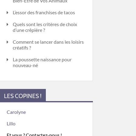
Bien-Être de Vos Animaux
L’essor des franchises de tacos
Quels sont les critères de choix
d’une crêpière ?
Comment se lancer dans les loisirs
créatifs ?
La poussette naissance pour
nouveau-né
LES COPINES !
Carolyne
Lillo
Et vous ? Contactez-nous !