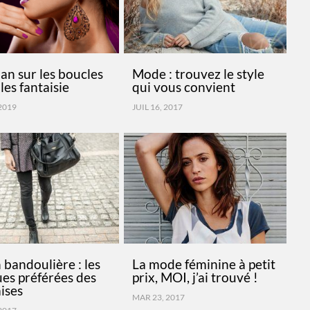
an sur les boucles
Mode : trouvez le style
lles fantaisie
qui vous convient
2019
JUIL 16, 2017
 bandoulière : les
La mode féminine à petit
es préférées des
prix, MOI, j’ai trouvé !
ises
MAR 23, 2017