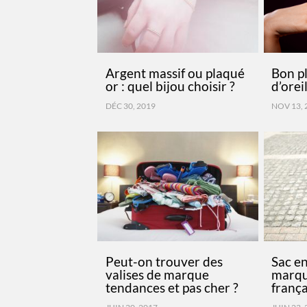
Argent massif ou plaqué
Bon pl
or : quel bijou choisir ?
d’orei
DÉC 30, 2019
NOV 13, 
Peut-on trouver des
Sac en
valises de marque
marqu
tendances et pas cher ?
frança