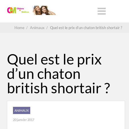
Home
/
Animaux
/
Quel est le prix d’un chaton british shortair ?
Quel est le prix
d’un chaton
british shortair ?
ANIMAUX
20 janvier 2017