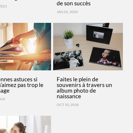
de son succès
2021
JAN 26, 2020
nnes astuces si
Faites le plein de
’aimez pas trop le
souvenirs à travers un
sage
album photo de
naissance
2019
OCT 10, 2018