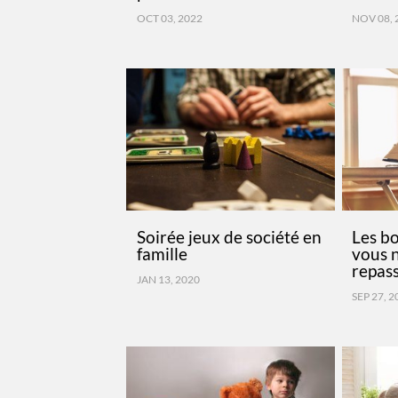
OCT 03, 2022
NOV 08, 
Soirée jeux de société en
Les bo
famille
vous n
repas
JAN 13, 2020
SEP 27, 