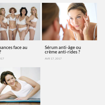
hances face au
Sérum anti-âge ou
?
crème anti-rides ?
2017
AVR 17, 2017