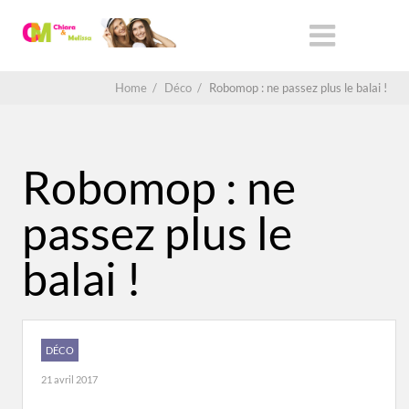
Home
/
Déco
/
Robomop : ne passez plus le balai !
Robomop : ne
passez plus le
balai !
DÉCO
21 avril 2017