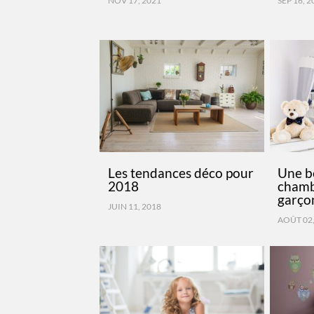
NOV 17, 2021
SEP 16, 
Les tendances déco pour
Une be
2018
chambr
garço
JUIN 11, 2018
AOÛT 02,